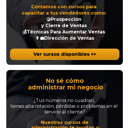
Contamos con 
cursos para 
capacitar a tus vendedores como: 
🤝Prospección 
y Cierre de Ventas 
💰Técnicas Para Aumentar Ventas 
👨‍💼Dirección de Ventas
Ver cursos disponibles >>
No sé cómo
 administrar mi negocio
¿Tus números no cuadran, 
tienes alta rotación, pérdidas o problemas en el 
servicio al cliente?
Nuestros cursos de
 administración te ayudan a: